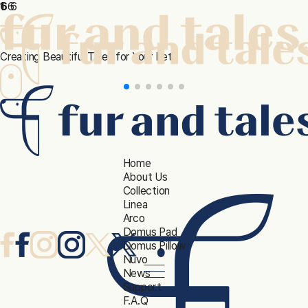
본문 바로가기
6
1
6
6
Creating Beautiful Tales for Your Pets
Home
About Us
Collection
Linea
Arco
Domus Pad
Domus Pillow
Nuvo
News
Support
F.A.Q